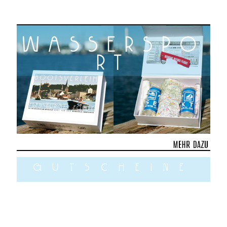
wasserspo
rt
gutscheine