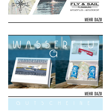
wasserflu
g
gutscheine