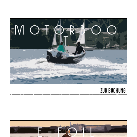
motorboo
t
führerschein
frei
e-foil