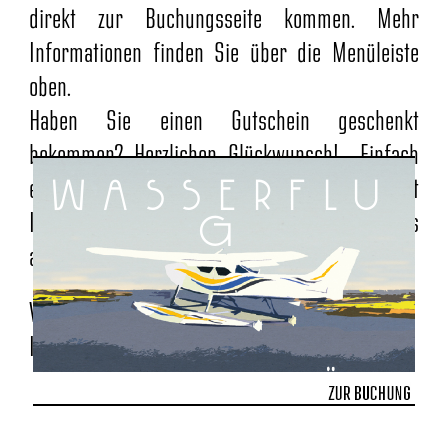
direkt zur Buchungsseite kommen. Mehr
Informationen finden Sie über die Menüleiste
oben.
Haben Sie einen Gutschein geschenkt
bekommen? Herzlichen Glückwunsch! Einfach
wasserflu
einen Termin aussuchen und beim Checkout
Ihren Gutscheincode eingeben. Wir freuen uns
g
auf Sie.
Viel Spaß und bis bald.
Ihr FLY & SAIL Team.
flensburg