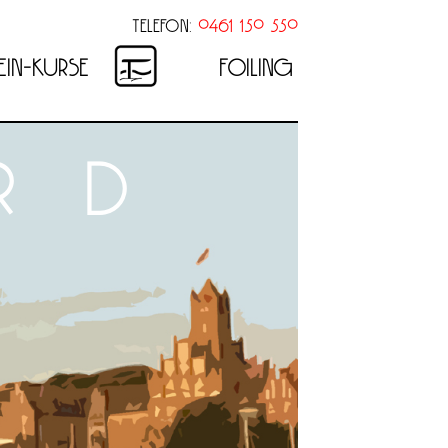
TELEFON:
0461 150 550
n-Kurse
foiling
rd