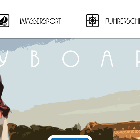
wassersport
führerschei
lyboa