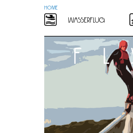
HOME
wasserflug
f